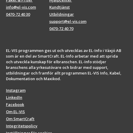
info@el-vis.com
Kundtjänst
0470-72 40 30
Utbildningar
support@el-vis.com
0470-72 40 70
EL-VIS programmen ges ut och utvecklas av EL-Info i Växjö AB
som är en del av SmartCraft. EL-Info arbetar med att sprida
och utveckla kunskap för elbranschen. EL-Info stödjer
branschens alla yrkesutövare och bidrar med support,
utbildningar och framför allt programmen EL-VIS Info, Kabel,
Dokumentation och Maxikod.
Instagram
LinkedIn
Facebook
Om EL-VIS
Om SmartCraft
Integritetspolicy
Inställningar för cookies