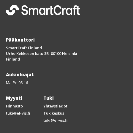
Pääkonttori
SmartCraft Finland
Urho Kekkosen katu 3B, 00100 Helsinki
Finland
Aukioloajat
Ma-Pe 08-16
Myynti
Tuki
Hinnasto
Yhteystiedot
tuki@el-vis.fi
Tukikeskus
tuki@el-vis.fi