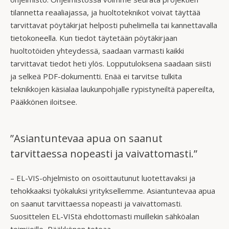
tilannetta reaaliajassa, ja huoltoteknikot voivat täyttää
tarvittavat pöytäkirjat helposti puhelimella tai kannettavalla
tietokoneella. Kun tiedot täytetään pöytäkirjaan
huoltotöiden yhteydessä, saadaan varmasti kaikki
tarvittavat tiedot heti ylös. Lopputuloksena saadaan siisti
ja selkeä PDF-dokumentti. Enää ei tarvitse tulkita
teknikkojen käsialaa laukunpohjalle rypistyneiltä papereilta,
Pääkkönen iloitsee.
”Asiantuntevaa apua on saanut
tarvittaessa nopeasti ja vaivattomasti.”
– EL-VIS-ohjelmisto on osoittautunut luotettavaksi ja
tehokkaaksi työkaluksi yrityksellemme. Asiantuntevaa apua
on saanut tarvittaessa nopeasti ja vaivattomasti.
Suosittelen EL-VIStä ehdottomasti muillekin sähköalan
toimijoille, Pääkkönen toteaa.