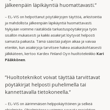
jälkeenpäin läpikäyntiä huomattavasti.”
– EL-VIS on helpottanut pöytäkirjojen täyttöä, arkistointia
ja mahdollista jälkeenpäin läpikäyntiä huomattavasti.
Nykyään voimme räätälöidä tarkastuspöytäkirjoja työn
sisällön mukaisesti ja kaikki asiakirjat löytyvät helposti
samasta paikasta. Tämä säästää paljon aikaa ja vaivaa
etenkin, kun asiakirjoja tarvitsee hakea asiakaskohtaisesti
jälkikäteen, kertoo Kardex Finland Oy:n huoltoteknikko
Kari
Pääkkönen
.
”Huoltoteknikot voivat täyttää tarvittavat
pöytäkirjat helposti puhelimella tai
kannettavalla tietokoneella.”
– EL-VIS on äärimmäisen helppokäyttöinen ja selkeä
ohjelmisto. Ohjelmistossa voimme seurata projektien