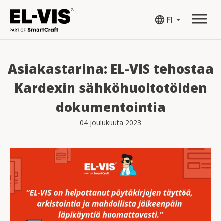
language
FI
arrow_drop_down
Asiakastarina: EL-VIS tehostaa
Kardexin sähköhuoltotöiden
dokumentointia
04 joulukuuta 2023