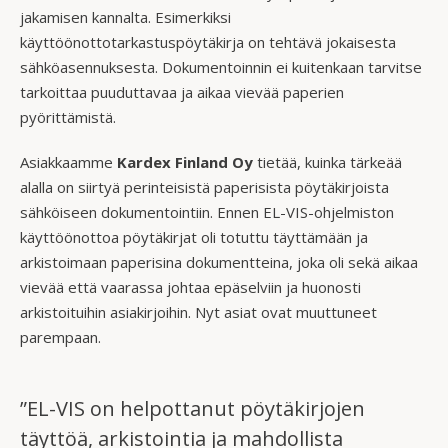
jakamisen kannalta. Esimerkiksi
käyttöönottotarkastuspöytäkirja on tehtävä jokaisesta
sähköasennuksesta. Dokumentoinnin ei kuitenkaan tarvitse
tarkoittaa puuduttavaa ja aikaa vievää paperien
pyörittämistä.
Asiakkaamme
Kardex Finland Oy
tietää, kuinka tärkeää
alalla on siirtyä perinteisistä paperisista pöytäkirjoista
sähköiseen dokumentointiin. Ennen EL-VIS-ohjelmiston
käyttöönottoa pöytäkirjat oli totuttu täyttämään ja
arkistoimaan paperisina dokumentteina, joka oli sekä aikaa
vievää että vaarassa johtaa epäselviin ja huonosti
arkistoituihin asiakirjoihin. Nyt asiat ovat muuttuneet
parempaan.
”EL-VIS on helpottanut pöytäkirjojen
täyttöä, arkistointia ja mahdollista