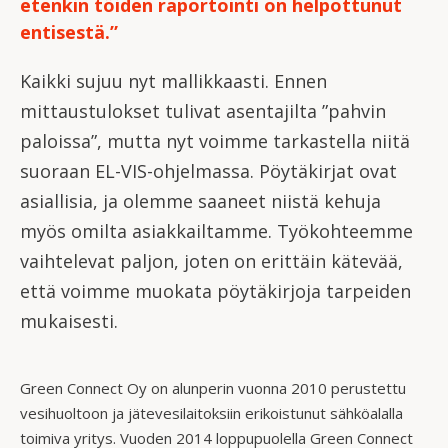
etenkin töiden raportointi on helpottunut
entisestä.”
Kaikki sujuu nyt mallikkaasti. Ennen
mittaustulokset tulivat asentajilta ”pahvin
paloissa”, mutta nyt voimme tarkastella niitä
suoraan EL-VIS-ohjelmassa. Pöytäkirjat ovat
asiallisia, ja olemme saaneet niistä kehuja
myös omilta asiakkailtamme. Työkohteemme
vaihtelevat paljon, joten on erittäin kätevää,
että voimme muokata pöytäkirjoja tarpeiden
mukaisesti.
Green Connect Oy on alunperin vuonna 2010 perustettu
vesihuoltoon ja jätevesilaitoksiin erikoistunut sähköalalla
toimiva yritys. Vuoden 2014 loppupuolella Green Connect