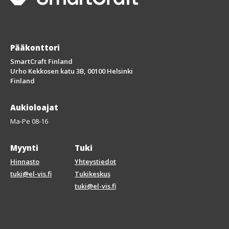
Pääkonttori
SmartCraft Finland
Urho Kekkosen katu 3B, 00100 Helsinki
Finland
Aukioloajat
Ma-Pe 08-16
Myynti
Tuki
Hinnasto
Yhteystiedot
tuki@el-vis.fi
Tukikeskus
tuki@el-vis.fi