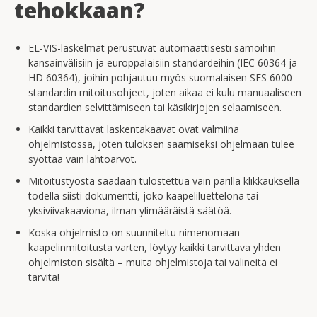
tehokkaan?
EL-VIS-laskelmat perustuvat automaattisesti samoihin
kansainvälisiin ja europpalaisiin standardeihin (IEC 60364 ja
HD 60364), joihin pohjautuu myös suomalaisen SFS 6000 -
standardin mitoitusohjeet, joten aikaa ei kulu manuaaliseen
standardien selvittämiseen tai käsikirjojen selaamiseen.
Kaikki tarvittavat laskentakaavat ovat valmiina
ohjelmistossa, joten tuloksen saamiseksi ohjelmaan tulee
syöttää vain lähtöarvot.
Mitoitustyöstä saadaan tulostettua vain parilla klikkauksella
todella siisti dokumentti, joko kaapeliluettelona tai
yksiviivakaaviona, ilman ylimääräistä säätöä.
Koska ohjelmisto on suunniteltu nimenomaan
kaapelinmitoitusta varten, löytyy kaikki tarvittava yhden
ohjelmiston sisältä – muita ohjelmistoja tai välineitä ei
tarvita!