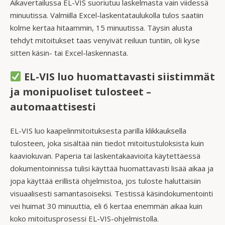
Aikavertailussa EL-VIS suoriutuu laskelmasta vain viidessä
minuutissa. Valmiilla Excel-laskentataulukolla tulos saatiin
kolme kertaa hitaammin, 15 minuutissa. Täysin alusta
tehdyt mitoitukset taas venyivät reiluun tuntiin, oli kyse
sitten käsin- tai Excel-laskennasta.
EL-VIS luo huomattavasti siistimmät
ja monipuoliset tulosteet –
automaattisesti
EL-VIS luo kaapelinmitoituksesta parilla klikkauksella
tulosteen, joka sisältää niin tiedot mitoitustuloksista kuin
kaaviokuvan. Paperia tai laskentakaavioita käytettäessä
dokumentoinnissa tulisi käyttää huomattavasti lisää aikaa ja
jopa käyttää erillistä ohjelmistoa, jos tuloste haluttaisiin
visuaalisesti samantasoiseksi. Testissä käsindokumentointi
vei huimat 30 minuuttia, eli 6 kertaa enemmän aikaa kuin
koko mitoitusprosessi EL-VIS-ohjelmistolla.