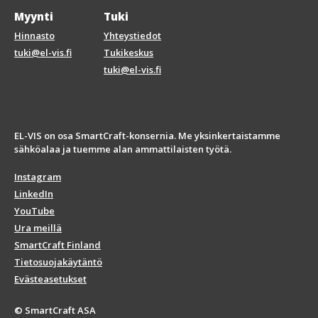
Myynti
Tuki
Hinnasto
Yhteystiedot
tuki@el-vis.fi
Tukikeskus
tuki@el-vis.fi
EL-VIS on osa SmartCraft-konsernia. Me yksinkertaistamme
sähköalaa ja tuemme alan ammattilaisten työtä.
Instagram
LinkedIn
YouTube
Ura meillä
SmartCraft Finland
Tietosuojakäytäntö
Evästeasetukset
© SmartCraft ASA