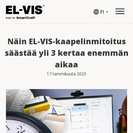
language
FI
arrow_drop_down
Näin EL-VIS-kaapelinmitoitus
säästää yli 3 kertaa enemmän
aikaa
17 tammikuuta 2025