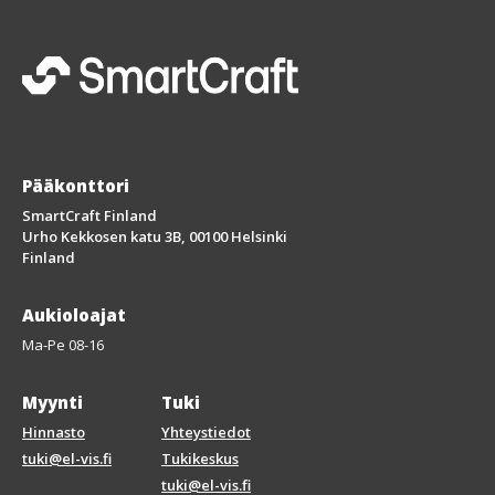
Pääkonttori
SmartCraft Finland
Urho Kekkosen katu 3B, 00100 Helsinki
Finland
Aukioloajat
Ma-Pe 08-16
Myynti
Tuki
Hinnasto
Yhteystiedot
tuki@el-vis.fi
Tukikeskus
tuki@el-vis.fi