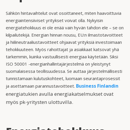
Sähkön hintavaihtelut ovat osoittaneet, miten haavoittuvia
energiaintensiiviset yritykset voivat olla. Nykyisin
energiatehokkuus ei ole enää vain hyvän tahdon ele – se on
kilpailutekijä. Energian hinnan nousu, EU:n ilmastotavoitteet
ja hiilineutraaliustavoitteet ohjaavat yrityksiä investoimaan
tehokkuuteen. Myös rahoittajat ja asiakkaat katsovat yhä
tarkemmin, kuinka vastuullisesti energiaa käytetään. Siksi
ISO 50001 -energianhallintajärjestelmä on yleistynyt
suomalaisessa teollisuudessa. Se auttaa järjestelmällisesti
tunnistamaan kulutuskohteet, luomaan seurantaprosessit
Business Finlandin
ja asettamaan parannustavoitteet.
energiatukien avulla energiakatselmukset ovat
myös pk-yritysten ulottuvilla.