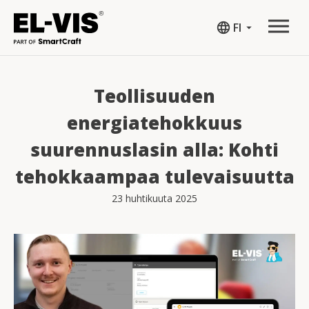
language
FI
arrow_drop_down
Teollisuuden
energiatehokkuus
suurennuslasin alla: Kohti
tehokkaampaa tulevaisuutta
23 huhtikuuta 2025