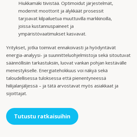
Hiukkamäki tiivistää. Optimoidut järjestelmät,
modernit moottorit ja älykkäät prosessit
tarjoavat kilpailuetua muuttuvilla markkinoilla,
joissa kustannuspaineet ja
ympäristövaatimukset kasvavat.
Yritykset, jotka toimivat ennakoivasti ja hyödyntävät
energia-analyysi- ja suunnitteluohjelmistoja sekä sitoutuvat
säännöllisiin tarkastuksiin, luovat vankan pohjan kestävälle
menestykselle. Energiatehokkuus voi näkyä sekä
taloudellisessa tuloksessa että pienentyneessä
hiilijalanjäljessä – ja tätä arvostavat myös asiakkaat ja
sijoittajat.
Tutustu ratkaisuihin