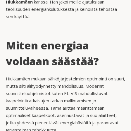
Hiukkamäen
kanssa. Hän jakoi meille ajatuksiaan
teollisuuden energiankulutuksesta ja keinoista tehostaa
sen käyttöä.
Miten energiaa
voidaan säästää?
Hiukkamäen mukaan sähköjärjestelmien optimointi on suuri,
mutta silti alihyödynnetty mahdollisuus. Modernit
suunnitteluohjelmistot kuten EL-VIS mahdollistavat
kaapelointiratkaisujen tarkan mallintamisen jo
suunnitteluvaiheessa. Tämä auttaa määrittämään
optimaaliset kaapelikoot, asennustavat ja suojalaitteet,
jotka yhdessä pienentävät energiahäviöitä ja parantavat
järjestelmän tehokkuutta.