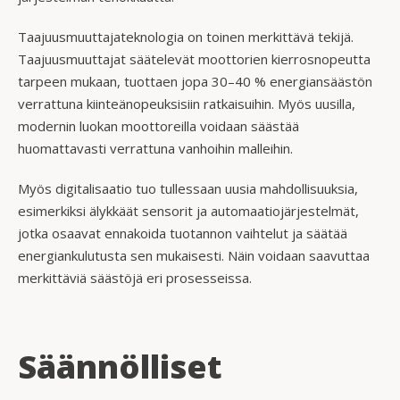
Taajuusmuuttajateknologia on toinen merkittävä tekijä.
Taajuusmuuttajat säätelevät moottorien kierrosnopeutta
tarpeen mukaan, tuottaen jopa 30–40 % energiansäästön
verrattuna kiinteänopeuksisiin ratkaisuihin. Myös uusilla,
modernin luokan moottoreilla voidaan säästää
huomattavasti verrattuna vanhoihin malleihin.
Myös digitalisaatio tuo tullessaan uusia mahdollisuuksia,
esimerkiksi älykkäät sensorit ja automaatiojärjestelmät,
jotka osaavat ennakoida tuotannon vaihtelut ja säätää
energiankulutusta sen mukaisesti. Näin voidaan saavuttaa
merkittäviä säästöjä eri prosesseissa.
Säännölliset