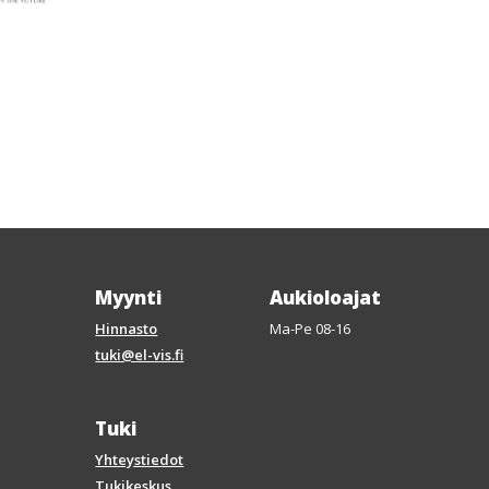
Myynti
Aukioloajat
Hinnasto
Ma-Pe 08-16
tuki@el-vis.fi
Tuki
Yhteystiedot
Tukikeskus