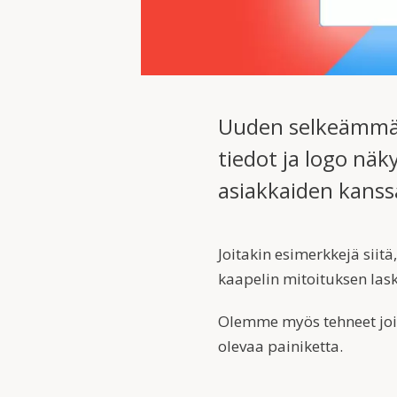
Uuden selkeämmän 
tiedot ja logo näk
asiakkaiden kanss
Joitakin esimerkkejä siit
kaapelin mitoituksen las
Olemme myös tehneet joit
olevaa painiketta.