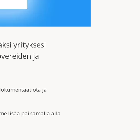
si yrityksesi
overeiden ja
t dokumentaatiota ja
me lisää painamalla alla