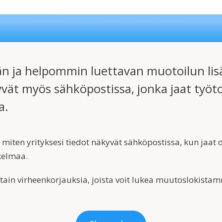
ja helpommin luettavan muotoilun lisäk
yvät myös sähköpostissa, jonka jaat työt
a.
ä, miten yrityksesi tiedot näkyvät sähköpostissa, kun jaa
kelmaa.
ain virheenkorjauksia, joista voit lukea muutoslokistam