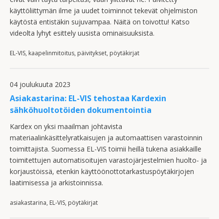
käyttöliittymän ilme ja uudet toiminnot tekevät ohjelmiston
käytöstä entistäkin sujuvampaa. Näitä on toivottu! Katso
videolta lyhyt esittely uusista ominaisuuksista.
EL-VIS, kaapelinmitoitus, päivitykset, pöytäkirjat
04 joulukuuta 2023
Asiakastarina: EL-VIS tehostaa Kardexin
sähköhuoltotöiden dokumentointia
Kardex on yksi maailman johtavista
materiaalinkäsittelyratkaisujen ja automaattisen varastoinnin
toimittajista. Suomessa EL-VIS toimii heillä tukena asiakkaille
toimitettujen automatisoitujen varastojärjestelmien huolto- ja
korjaustöissä, etenkin käyttöönottotarkastuspöytäkirjojen
laatimisessa ja arkistoinnissa.
asiakastarina, EL-VIS, pöytäkirjat