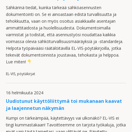
Sähkärinä tiedät, kuinka tärkeää sähköasennusten
dokumentointi on. Se ei ainoastaan edistä turvallisuutta ja
tehokkuutta, vaan on myös osoitus asiakkaalle asentajan
ammattitaidosta ja huolellisuudesta. Dokumentoimalla
varmistat ja todistat, että asennustyösi noudattaa kaikkia
voimassa olevia sähköturvallisuusmääräyksiä ja -standardeja.
Helpota työpäivääsi räätälöitävillä EL-VIS-pöytäkirjoilla, jotka
tekevät dokumentoinnista joustavaa, tehokasta ja helppoa.
Lue miten!
EL-VIS, pöytäkirjat
16 helmikuuta 2024
Uudistunut käyttöliittymä toi mukanaan kaavat
ja laajennetun näkymän
Kumpi on tärkeämpää, käytettävyys vai ulkonäkö? EL-VIS ei
tingi kummastakaan! Tavoitteemme on tarjota työkaluja, jotka
eivät vain täytä tarpeitasi, vaan ylittävät ne. Päivitetty