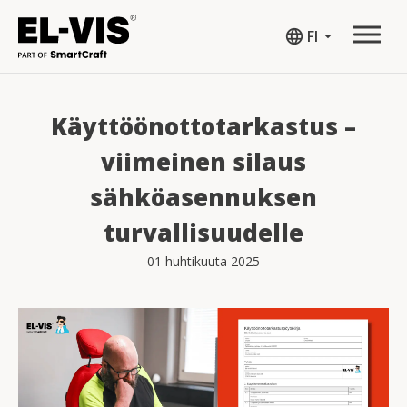
language
FI
arrow_drop_down
Käyttöönottotarkastus –
viimeinen silaus
sähköasennuksen
turvallisuudelle
01 huhtikuuta 2025