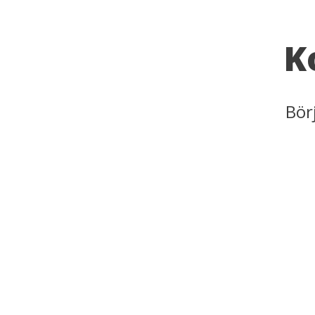
K
Bör