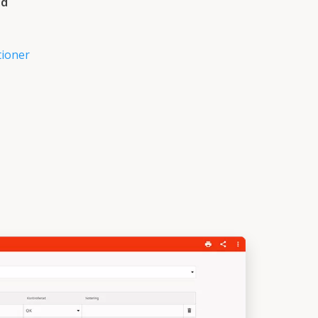
id
tioner