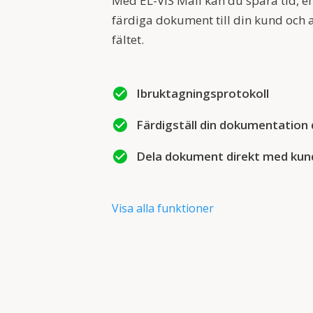
Med EL-VIS Mall kan du spara tid, e
färdiga dokument till din kund och a
fältet.
check_circle
Ibruktagningsprotokoll
check_circle
Färdigställ din dokumentation d
check_circle
Dela dokument direkt med kun
Visa alla funktioner