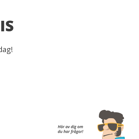
IS
dag!