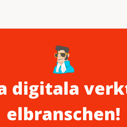
 digitala verk
elbranschen!