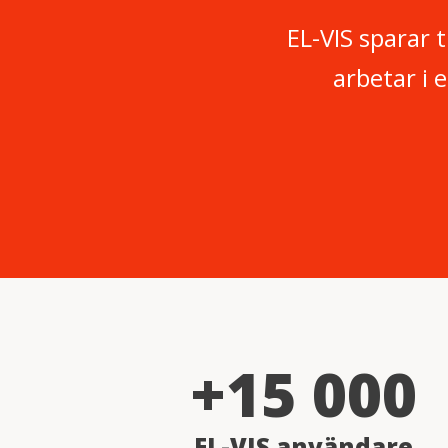
EL-VIS sparar 
arbetar i e
+15 000
EL-VIS användare