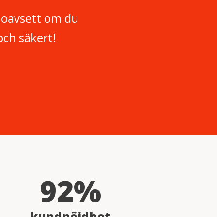
, oavsett om du
 och säkert!
92%
kundnöjdhet