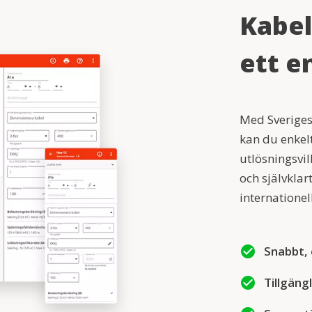
Kabel
ett e
Med Sverige
kan du enkel
utlösningsvil
och självklar
internationel
check_circle
Snabbt, 
check_circle
Tillgängl