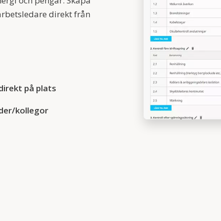
nergi och pengar. Skapa
rbetsledare direkt från
irekt på plats
der/kollegor