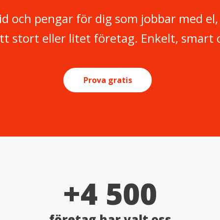
tid och pengar för dig som jobbar med el
tt stort eller litet företag. Enkelt, smart
Prova gratis
+4 500
företag har valt oss