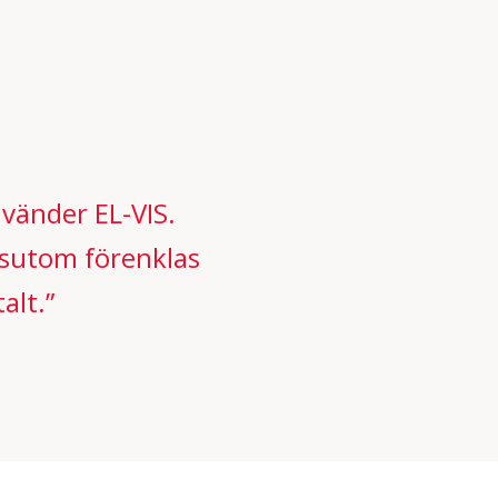
nvänder EL-VIS.
essutom förenklas
alt.”