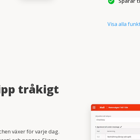
check_circle
Sparar t
Visa alla funk
ipp tråkigt
hen växer för varje dag.