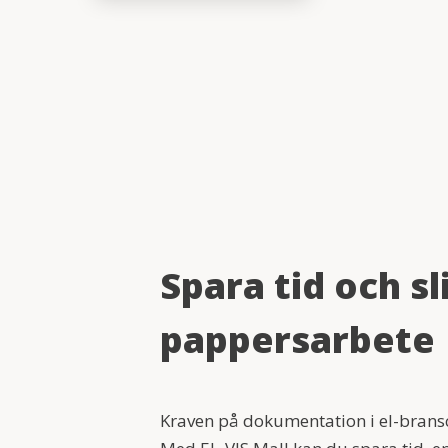
Spara tid och sl
pappersarbete
Kraven på dokumentation i el-bransc