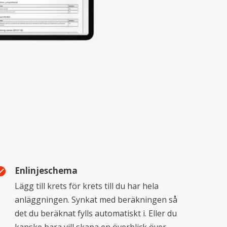
Enlinjeschema
_circle
Lägg till krets för krets till du har hela
anläggningen. Synkat med beräkningen så
det du beräknat fylls automatiskt i. Eller du
kanske bara vill skapa en överblick över