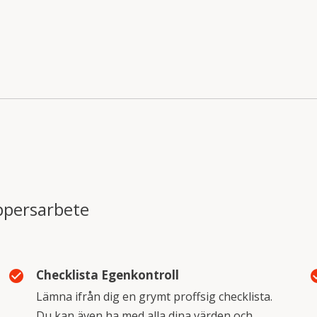
appersarbete
Checklista Egenkontroll
check_circle
check
Lämna ifrån dig en grymt proffsig checklista.
Du kan även ha med alla dina värden och