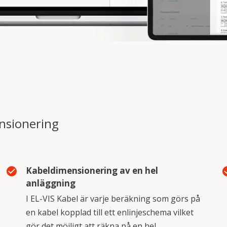
ensionering
Kabeldimensionering av en hel
check_circle
check
anläggning
I EL-VIS Kabel är varje beräkning som görs på
en kabel kopplad till ett enlinjeschema vilket
gör det möjligt att räkna på en hel