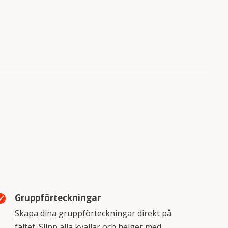
Gruppförteckningar
_circle
Skapa dina gruppförteckningar direkt på
fältet. Slipp alla kvällar och helger med