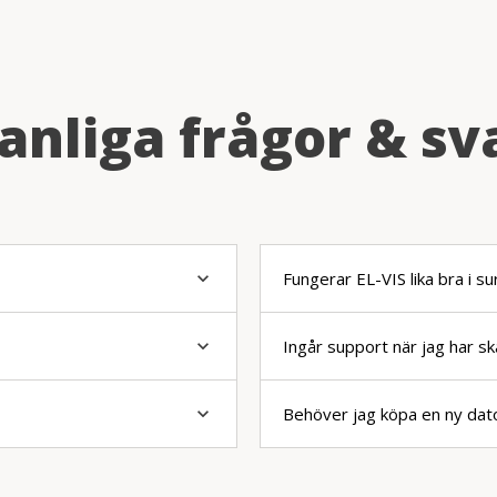
anliga frågor & sv
keyboard_arrow_down
Fungerar EL-VIS lika bra i su
keyboard_arrow_down
Ingår support när jag har sk
keyboard_arrow_down
Behöver jag köpa en ny dat