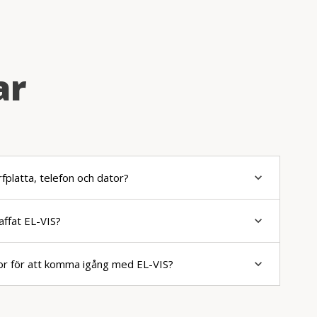
ar
rfplatta, telefon och dator?
keyboard_arrow_down
affat EL-VIS?
keyboard_arrow_down
or för att komma igång med EL-VIS?
keyboard_arrow_down