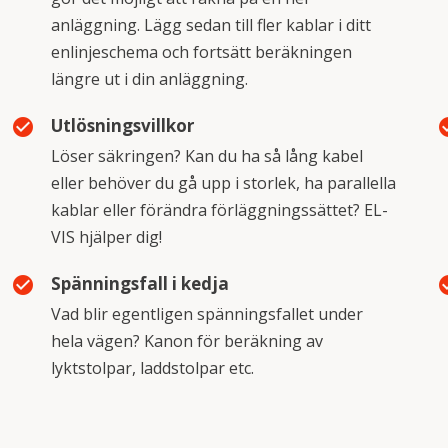
anläggning. Lägg sedan till fler kablar i ditt
enlinjeschema och fortsätt beräkningen
längre ut i din anläggning.
Utlösningsvillkor
check_circle
check
Löser säkringen? Kan du ha så lång kabel
eller behöver du gå upp i storlek, ha parallella
kablar eller förändra förläggningssättet? EL-
VIS hjälper dig!
Spänningsfall i kedja
check_circle
check
Vad blir egentligen spänningsfallet under
hela vägen? Kanon för beräkning av
lyktstolpar, laddstolpar etc.