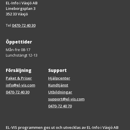
EL-Info i Växjö AB
Lineborgsplan 3
352 33 Växjö
Tel
0470-72 40 30
Öppettider
Mån-fre 08-17
Lunchstängt 12-13
Försäljning
Support
Paket & Priser
Hjälpcenter
info@el-vis.com
Kundtjänst
0470-72 40 30
Utbildningar
support@el-vis.com
0470-72 40 70
EL-VIS programmen ges ut och utvecklas av EL-Info i Växjö AB