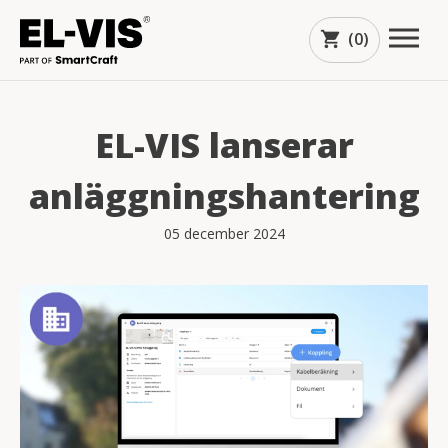
(0)
shopping_cart
EL-VIS lanserar
anläggningshantering
05 december 2024
arrow_downward