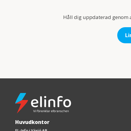
Håll dig uppdaterad genom att 
Li
Huvudkontor
EL-Info i Växjö AB