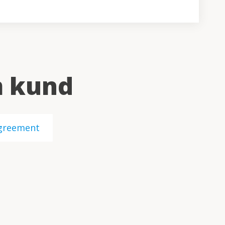
m kund
greement