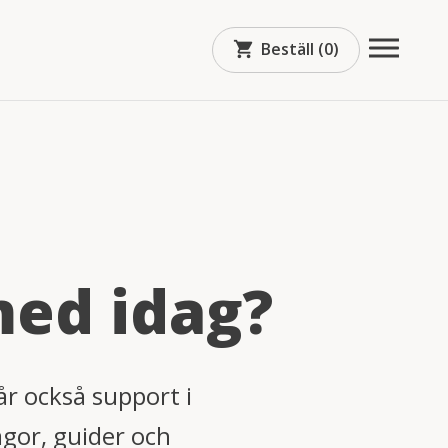
Beställ (0)
shopping_cart
med idag?
år också support i
ågor, guider och