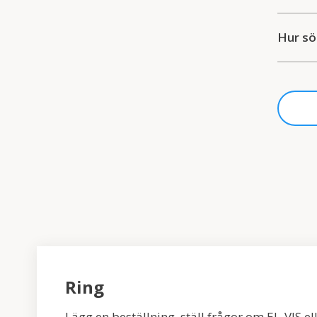
Hur sö
Ring
Lägg en beställning, ställ frågor om EL-VIS el