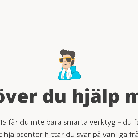
ver du hjälp 
VIS får du inte bara smarta verktyg – du f
arrow_downward
rt hjälpcenter hittar du svar på vanliga fr