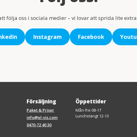
följa oss i sociala medier – vi lovar att sprida lite extra
nkedIn
Instagram
Facebook
Youtu
Försäljning
Öppettider
Paket & Priser
Mån-fre 08-17
Lunchstängt 12-13
info@el-vis.com
0470-72 40 30