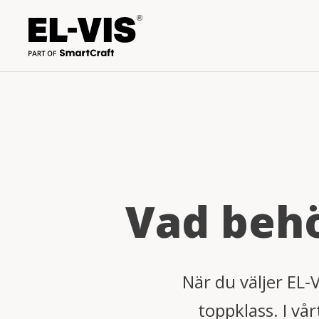
Vad behö
När du väljer EL-
toppklass. I vå