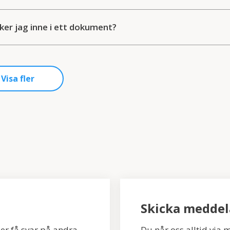
ker jag inne i ett dokument?
Visa fler
Skicka medde
ler få svar på andra
Du når oss alltid via 