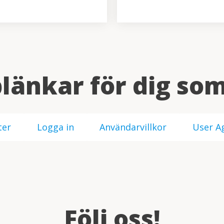
länkar för dig so
ter
Logga in
Användarvillkor
User A
Följ oss!