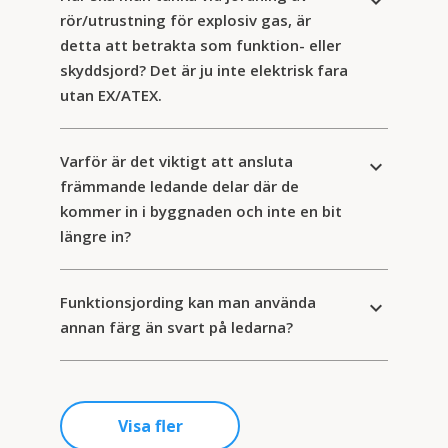
keyboard_arrow_down
rör/utrustning för explosiv gas, är
detta att betrakta som funktion- eller
skyddsjord? Det är ju inte elektrisk fara
utan EX/ATEX.
Varför är det viktigt att ansluta
keyboard_arrow_down
främmande ledande delar där de
kommer in i byggnaden och inte en bit
längre in?
Funktionsjording kan man använda
keyboard_arrow_down
annan färg än svart på ledarna?
Visa fler