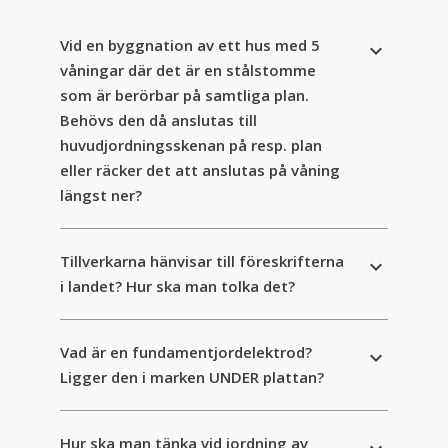
Vid en byggnation av ett hus med 5
keyboard_arrow_down
våningar där det är en stålstomme
som är berörbar på samtliga plan.
Behövs den då anslutas till
huvudjordningsskenan på resp. plan
eller räcker det att anslutas på våning
längst ner?
Tillverkarna hänvisar till föreskrifterna
keyboard_arrow_down
i landet? Hur ska man tolka det?
Vad är en fundamentjordelektrod?
keyboard_arrow_down
Ligger den i marken UNDER plattan?
Hur ska man tänka vid jordning av