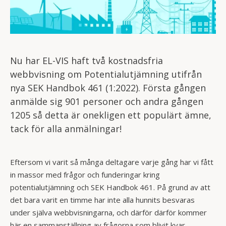
Nu har EL-VIS haft två kostnadsfria
webbvisning om Potentialutjämning utifrån
nya SEK Handbok 461 (1:2022). Första gången
anmälde sig 901 personer och andra gången
1205 så detta är onekligen ett populärt ämne,
tack för alla anmälningar!
Eftersom vi varit så många deltagare varje gång har vi fått
in massor med frågor och funderingar kring
potentialutjämning och SEK Handbok 461. På grund av att
det bara varit en timme har inte alla hunnits besvaras
under själva webbvisningarna, och därför därför kommer
här en sammanställning av frågorna som blivit kvar.