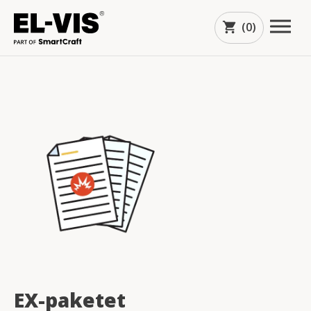
(0)
shopping_cart
arrow_downward
EX-paketet