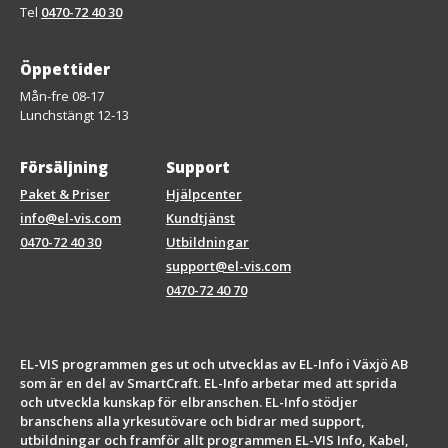
Tel
0470-72 40 30
Öppettider
Mån-fre 08-17
Lunchstängt 12-13
Försäljning
Support
Paket & Priser
Hjälpcenter
info@el-vis.com
Kundtjänst
0470-72 40 30
Utbildningar
support@el-vis.com
0470-72 40 70
EL-VIS programmen ges ut och utvecklas av EL-Info i Växjö AB
som är en del av SmartCraft. EL-Info arbetar med att sprida
och utveckla kunskap för elbranschen. EL-Info stödjer
branschens alla yrkesutövare och bidrar med support,
utbildningar och framför allt programmen EL-VIS Info, Kabel,