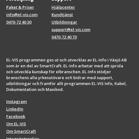
Paket & Priser
Hjälpcenter
info@el-vis.com
Kundtjänst
0470-72 40 30
Utbildningar
support@el-vis.com
0470-72 40 70
EL-VIS programmen ges ut och utvecklas av EL-Info i Växjö AB
som är en del av SmartCraft. EL-Info arbetar med att sprida
och utveckla kunskap för elbranschen. EL-Info stödjer
branschens alla yrkesutövare och bidrar med support,
utbildningar och framför allt programmen EL-VIS Info, Kabel,
Dokumentation och Maxikod.
Instagram
LinkedIn
Facebook
Om EL-VIS
Om SmartCraft
Integritetspolicy